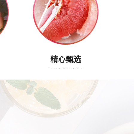
精心甄选
汁甜香鲜 营养美味