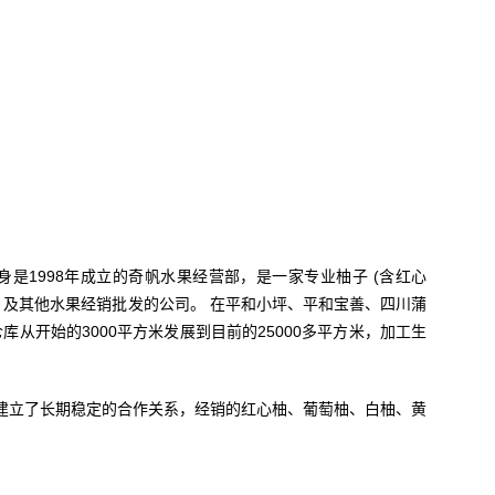
前身是1998年成立的奇帆水果经营部，是一家专业柚子 (含红心
 及其他水果经销批发的公司。 在平和小坪、平和宝善、四川蒲
库从开始的3000平方米发展到目前的25000多平方米，加工生
建立了长期稳定的合作关系，经销的红心柚、葡萄柚、白柚、黄
。